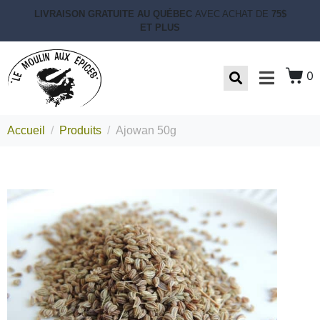
LIVRAISON GRATUITE AU QUÉBEC
AVEC ACHAT DE
75$
ET PLUS
0
Accueil
Produits
Ajowan 50g