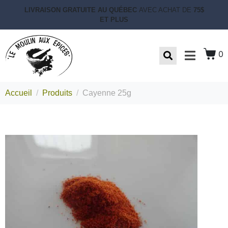
LIVRAISON GRATUITE AU QUÉBEC
AVEC ACHAT DE
75$
ET PLUS
0
Accueil
Produits
Cayenne 25g