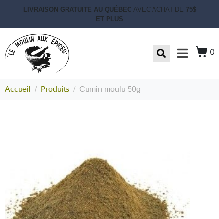
LIVRAISON GRATUITE AU QUÉBEC
AVEC ACHAT DE
75$
ET PLUS
0
Accueil
Produits
Cumin moulu 50g