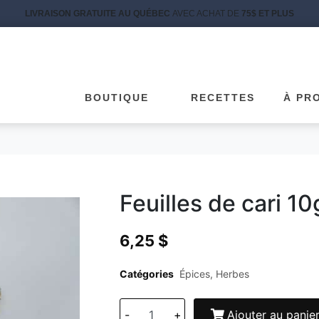
LIVRAISON GRATUITE AU QUÉBEC
AVEC ACHAT DE
75$ ET PLUS
BOUTIQUE
RECETTES
À PR
Feuilles de cari 10
6,25
$
Catégories
Épices
,
Herbes
-
+
Ajouter au panie