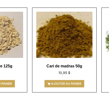
re 125g
Cari de madras 50g
$
10,95
$
 PANIER
AJOUTER AU PANIER