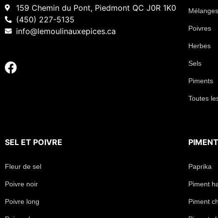
159 Chemin du Pont, Piedmont QC J0R 1K0
Mélanges
(450) 227-5135
Poivres
info@lemoulinauxepices.ca
Herbes
Sels
Piments
Toutes le
SEL
ET
POIVRE
PIMEN
Fleur de sel
Paprika
Poivre noir
Piment h
Poivre long
Piment chi