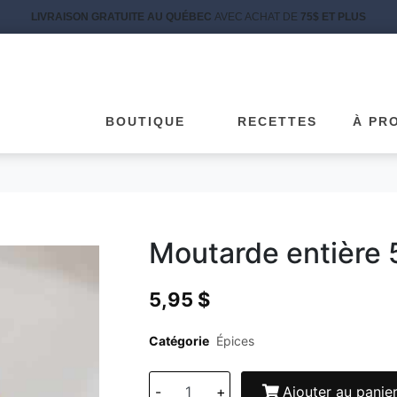
LIVRAISON GRATUITE AU QUÉBEC
AVEC ACHAT DE
75$ ET PLUS
BOUTIQUE
RECETTES
À PR
Moutarde entière
5,95
$
Catégorie
Épices
-
+
Ajouter au panie