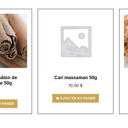
bâton de
Cari massaman 50g
r 50g
10,50
$
$
AJOUTER AU PANIER
 PANIER