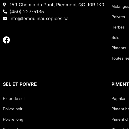
159 Chemin du Pont, Piedmont QC J0R 1K0
Mélanges
(450) 227-5135
Poivres
info@lemoulinauxepices.ca
Herbes
Sels
Piments
Toutes le
SEL
ET
POIVRE
PIMEN
Fleur de sel
Paprika
Poivre noir
Piment h
Poivre long
Piment chi