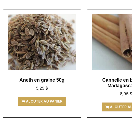
Aneth en graine 50g
Cannelle en 
Madagasca
5,25
$
8,95
AJOUTER AU PANIER
AJOUTER AU