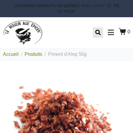
LIVRAISON GRATUITE AU QUÉBEC
AVEC ACHAT DE
75$
ET PLUS
0
Accueil
Produits
Piment d'Alep 50g