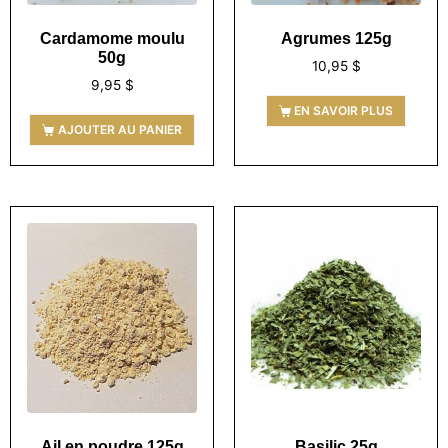
Cardamome moulu
Agrumes 125g
50g
10,95
$
9,95
$
EN SAVOIR PLUS
AJOUTER AU PANIER
Ail en poudre 125g
Basilic 25g