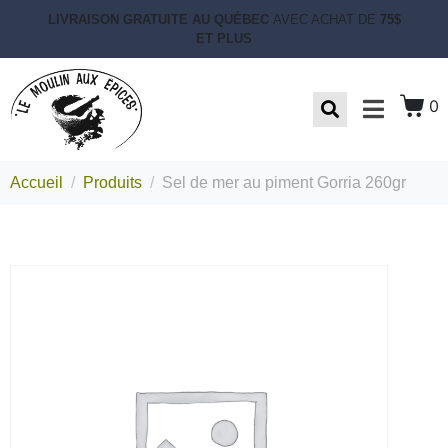
LIVRAISON GRATUITE AU QUÉBEC
AVEC ACHAT DE
75$
ET PLUS
0
Accueil
Produits
Sel de mer au piment Gorria 260gr