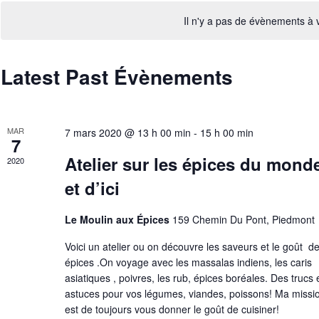
e
l
h
e
o
Il n'y a pas de évènements à 
m
m
i
e
o
s
Latest Past Évènements
t
i
n
c
r
l
t
l
é
a
MAR
s
7 mars 2020 @ 13 h 00 min
-
15 h 00 min
.
7
d
R
a
Atelier sur les épices du mond
S
2020
e
t
et d’ici
e
c
e
h
.
a
Le Moulin aux Épices
159 Chemin Du Pont, Piedmont
e
r
r
Voici un atelier ou on découvre les saveurs et le goût d
c
épices .On voyage avec les massalas indiens, les caris
c
h
asiatiques , poivres, les rub, épices boréales. Des trucs 
e
astuces pour vos légumes, viandes, poissons! Ma missi
h
est de toujours vous donner le goût de cuisiner!
d