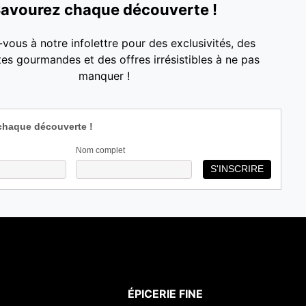
avourez chaque découverte !
g
é
.
a
-vous à notre infolettre pour des exclusivités, des
es gourmandes et des offres irrésistibles à ne pas
t
manquer !
i
o
chaque découverte !
n
Nom complet
ÉPICERIE FINE