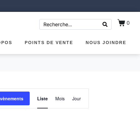
0
OPOS
POINTS DE VENTE
NOUS JOINDRE
É
 Évènements
Liste
Mois
Jour
v
è
n
e