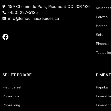
159 Chemin du Pont, Piedmont QC J0R 1K0
Mélanges
(450) 227-5135
Poivres
info@lemoulinauxepices.ca
Herbes
Sels
Piments
Toutes le
SEL
ET
POIVRE
PIMEN
Fleur de sel
Paprika
Poivre noir
Piment h
Poivre long
Piment chi