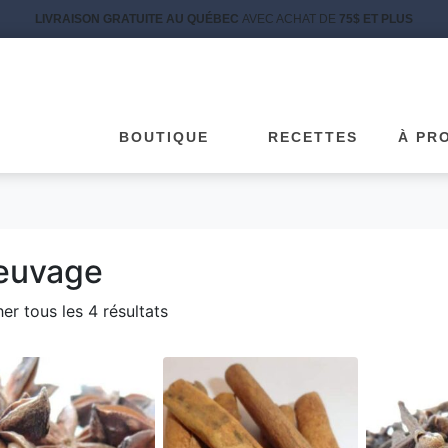
LIVRAISON GRATUITE AU QUÉBEC
AVEC ACHAT DE
75$ ET PLUS
BOUTIQUE
RECETTES
À PR
euvage
her tous les 4 résultats