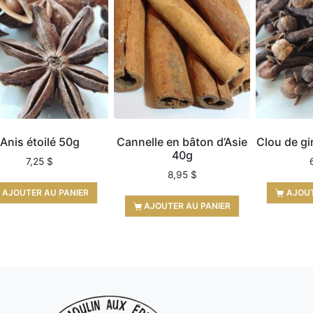
Anis étoilé 50g
Cannelle en bâton d’Asie
Clou de gi
40g
7,25
$
8,95
$
AJOUTER AU PANIER
AJOUT
AJOUTER AU PANIER