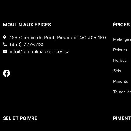
MOULIN AUX EPICES
ÉPICES
159 Chemin du Pont, Piedmont QC J0R 1K0
Mélanges
(450) 227-5135
Poivres
info@lemoulinauxepices.ca
Herbes
Sels
Piments
Toutes le
SEL
ET
POIVRE
PIMEN