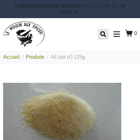
LIVRAISON GRATUITE AU QUÉBEC
AVEC ACHAT DE
75$
ET PLUS
0
Accueil
Produits
Ail (sel d') 125g