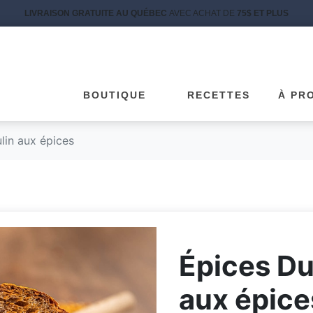
LIVRAISON GRATUITE AU QUÉBEC
AVEC ACHAT DE
75$ ET PLUS
BOUTIQUE
RECETTES
À PR
lin aux épices
Épices Du
aux épice