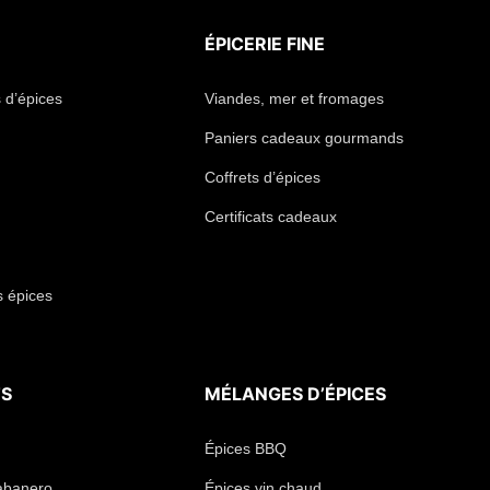
ÉPICERIE FINE
 d’épices
Viandes, mer et fromages
Paniers cadeaux gourmands
Coffrets d’épices
Certificats cadeaux
s épices
TS
MÉLANGES D’ÉPICES
Épices BBQ
abanero
Épices vin chaud