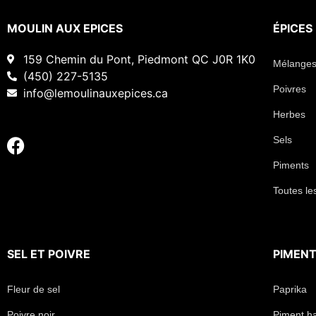
MOULIN AUX EPICES
ÉPICES
159 Chemin du Pont, Piedmont QC J0R 1K0
Mélanges
(450) 227-5135
Poivres
info@lemoulinauxepices.ca
Herbes
Sels
Piments
Toutes le
SEL
ET
POIVRE
PIMEN
Fleur de sel
Paprika
Poivre noir
Piment h