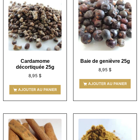
Cardamome
Baie de genièvre 25g
décortiquée 25g
8,95
$
8,95
$
AJOUTER AU PANIER
AJOUTER AU PANIER