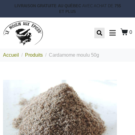
LIVRAISON GRATUITE AU QUÉBEC
AVEC ACHAT DE
75$
ET PLUS
0
Accueil
Produits
Cardamome moulu 50g