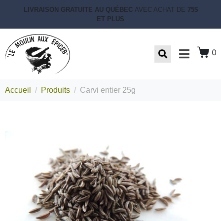
LIVRAISON GRATUITE AU QUÉBEC
AVEC ACHAT DE
75$
ET PLUS
0
Accueil
Produits
Carvi entier 25g