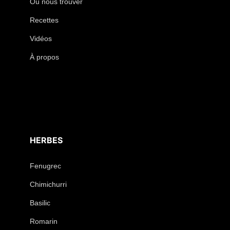
Où nous trouver
Recettes
Vidéos
À propos
HERBES
Fenugrec
Chimichurri
Basilic
Romarin