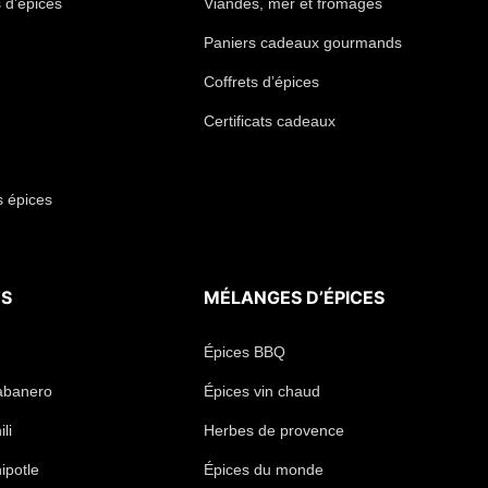
 d’épices
Viandes, mer et fromages
Paniers cadeaux gourmands
Coffrets d’épices
Certificats cadeaux
s épices
TS
MÉLANGES D’ÉPICES
Épices BBQ
abanero
Épices vin chaud
li
Herbes de provence
ipotle
Épices du monde