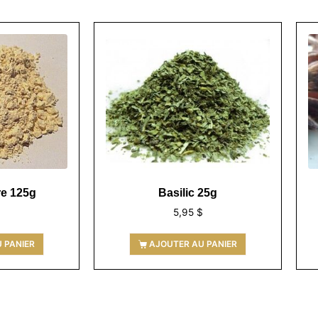
re 125g
Basilic 25g
$
5,95
$
 PANIER
AJOUTER AU PANIER