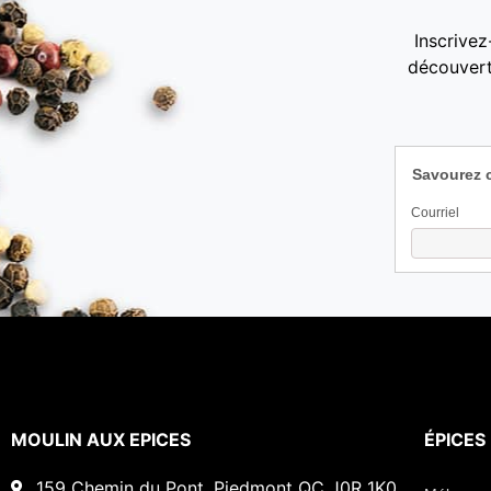
Inscrivez
découvert
Savourez 
Courriel
MOULIN AUX EPICES
ÉPICES
159 Chemin du Pont, Piedmont QC J0R 1K0