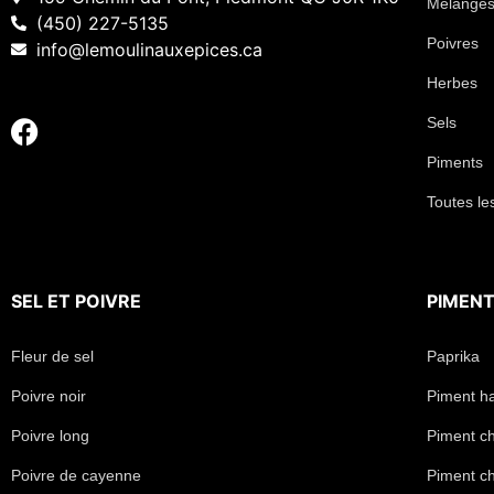
Mélanges
(450) 227-5135
Poivres
info@lemoulinauxepices.ca
Herbes
Sels
Piments
Toutes le
SEL
ET
POIVRE
PIMEN
Fleur de sel
Paprika
Poivre noir
Piment h
Poivre long
Piment chi
Poivre de cayenne
Piment ch