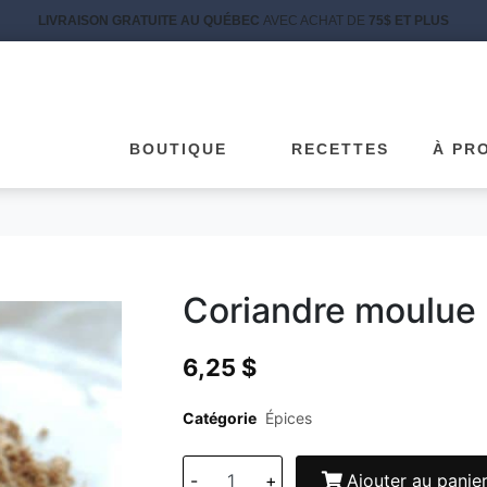
LIVRAISON GRATUITE AU QUÉBEC
AVEC ACHAT DE
75$ ET PLUS
BOUTIQUE
RECETTES
À PR
Coriandre moulue
6,25
$
Catégorie
Épices
-
+
Ajouter au panie