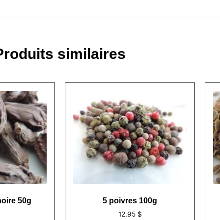
Produits similaires
oire 50g
5 poivres 100g
$
12,95
$