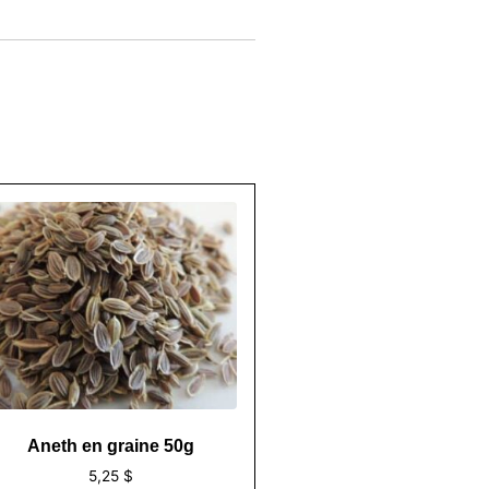
Aneth en graine 50g
5,25
$