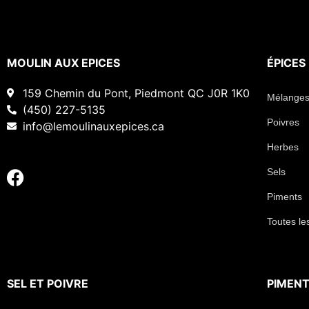
MOULIN AUX EPICES
ÉPICES
159 Chemin du Pont, Piedmont QC J0R 1K0
Mélanges
(450) 227-5135
Poivres
info@lemoulinauxepices.ca
Herbes
Sels
Piments
Toutes le
SEL
ET
POIVRE
PIMEN