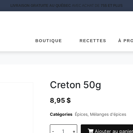
LIVRAISON GRATUITE AU QUÉBEC
AVEC ACHAT DE
75$ ET PLUS
BOUTIQUE
RECETTES
À PR
Creton 50g
8,95
$
Catégories
Épices
,
Mélanges d'épices
-
+
Ajouter au panie