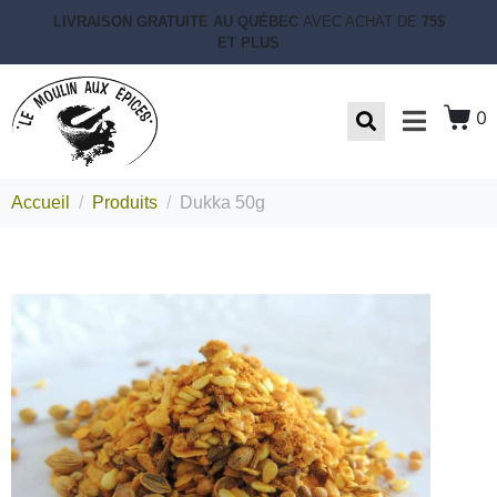
LIVRAISON GRATUITE AU QUÉBEC
AVEC ACHAT DE
75$
ET PLUS
0
Accueil
Produits
Dukka 50g