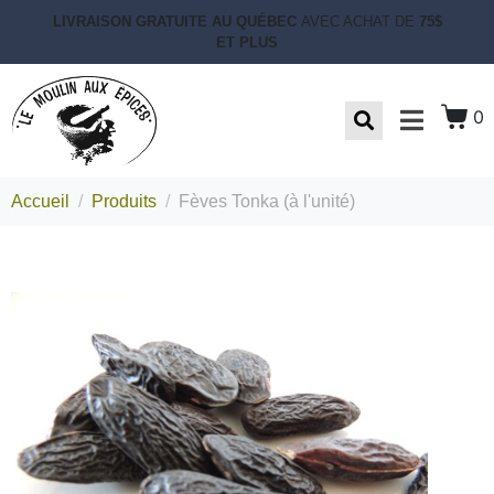
LIVRAISON GRATUITE AU QUÉBEC
AVEC ACHAT DE
75$
ET PLUS
0
Accueil
Produits
Fèves Tonka (à l'unité)