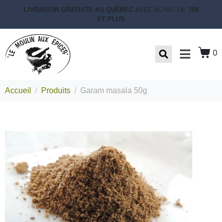
LIVRAISON GRATUITE AU QUÉBEC
AVEC ACHAT DE
75$
ET PLUS
0
Accueil
Produits
Garam masala 50g