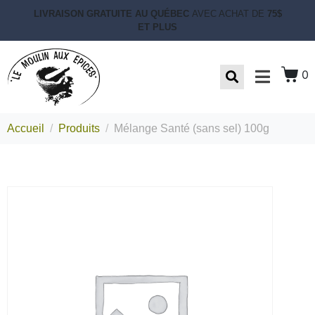
LIVRAISON GRATUITE AU QUÉBEC
AVEC ACHAT DE
75$
ET PLUS
0
Accueil
Produits
Mélange Santé (sans sel) 100g