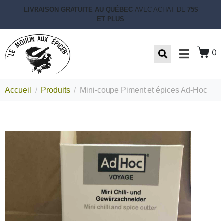
LIVRAISON GRATUITE AU QUÉBEC
AVEC ACHAT DE
75$
ET PLUS
0
Accueil
Produits
Mini-coupe Piment et épices Ad-Hoc