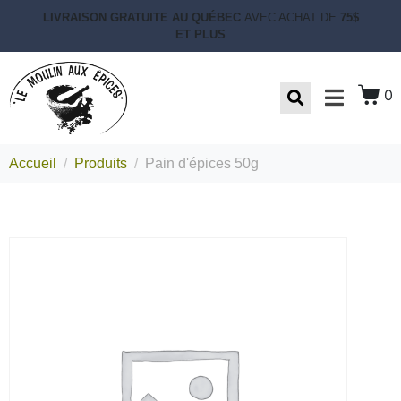
LIVRAISON GRATUITE AU QUÉBEC
AVEC ACHAT DE
75$
ET PLUS
0
Accueil
Produits
Pain d'épices 50g