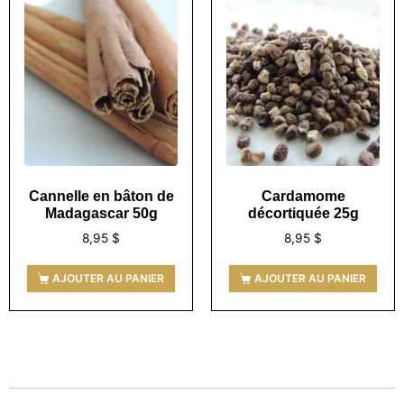
Cannelle en bâton de
Cardamome
Madagascar 50g
décortiquée 25g
8,95
$
8,95
$
AJOUTER AU PANIER
AJOUTER AU PANIER