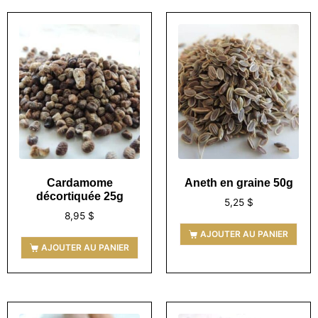
Cardamome
Aneth en graine 50g
décortiquée 25g
5,25
$
8,95
$
AJOUTER AU PANIER
AJOUTER AU PANIER