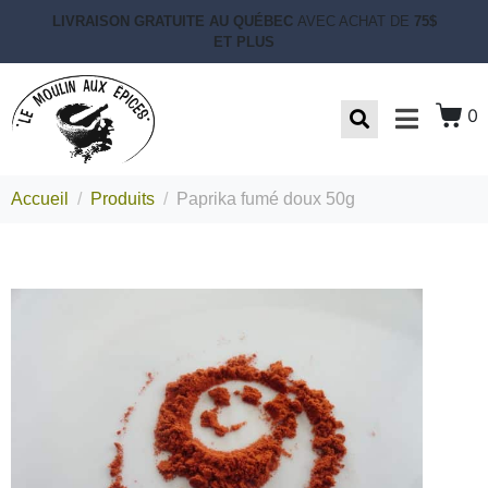
LIVRAISON GRATUITE AU QUÉBEC
AVEC ACHAT DE
75$
ET PLUS
0
Accueil
Produits
Paprika fumé doux 50g