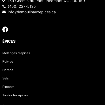
159 Chemin du Pont, Piedmont QC J0R 1K0
(450) 227-5135
info@lemoulinauxepices.ca
ÉPICES
Mélanges d’épices
Poivres
Herbes
Sels
Piments
Toutes les épices