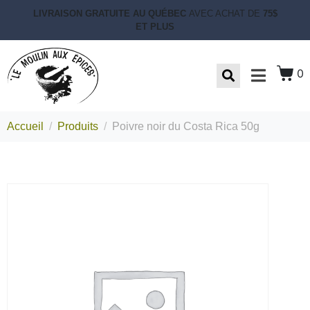
LIVRAISON GRATUITE AU QUÉBEC
AVEC ACHAT DE
75$
ET PLUS
0
Accueil
Produits
Poivre noir du Costa Rica 50g