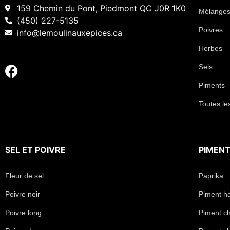
159 Chemin du Pont, Piedmont QC J0R 1K0
Mélanges
(450) 227-5135
Poivres
info@lemoulinauxepices.ca
Herbes
Sels
Piments
Toutes le
SEL
ET
POIVRE
PIMEN
Fleur de sel
Paprika
Poivre noir
Piment h
Poivre long
Piment chi