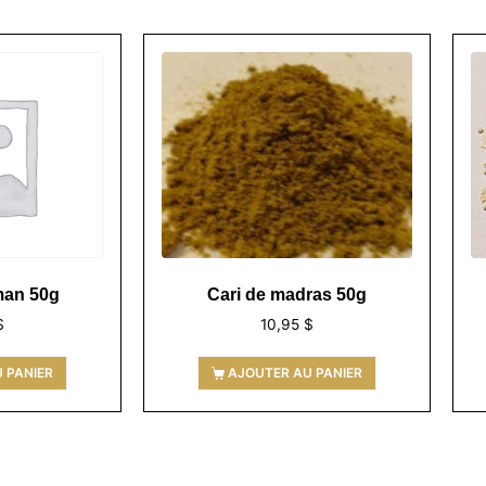
man 50g
Cari de madras 50g
$
10,95
$
 PANIER
AJOUTER AU PANIER