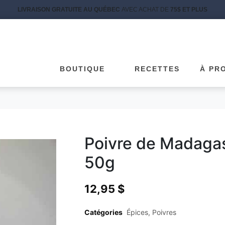
LIVRAISON GRATUITE AU QUÉBEC
AVEC ACHAT DE
75$ ET PLUS
BOUTIQUE
RECETTES
À PR
Poivre de Madagas
50g
12,95
$
Catégories
Épices
,
Poivres