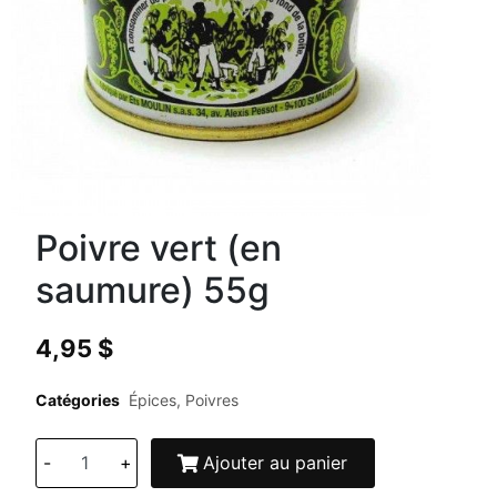
Poivre vert (en
saumure) 55g
4,95
$
Catégories
Épices
,
Poivres
-
+
Ajouter au panier