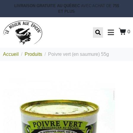
LIVRAISON GRATUITE AU QUÉBEC
AVEC ACHAT DE
75$
ET PLUS
0
Accueil
Produits
Poivre vert (en saumure) 55g