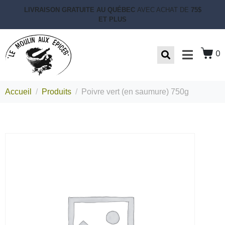
LIVRAISON GRATUITE AU QUÉBEC
AVEC ACHAT DE
75$
ET PLUS
0
Accueil
Produits
Poivre vert (en saumure) 750g