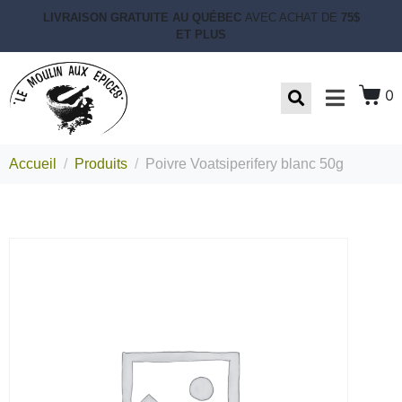
LIVRAISON GRATUITE AU QUÉBEC
AVEC ACHAT DE
75$
ET PLUS
0
Accueil
Produits
Poivre Voatsiperifery blanc 50g