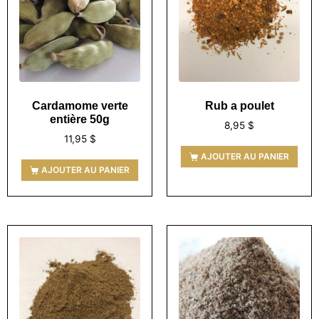
Cardamome verte
Rub a poulet
entière 50g
8,95
$
11,95
$
AJOUTER AU PANIER
AJOUTER AU PANIER