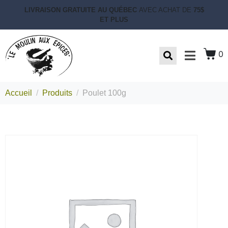
LIVRAISON GRATUITE AU QUÉBEC
AVEC ACHAT DE
75$
ET PLUS
0
Accueil
Produits
Poulet 100g