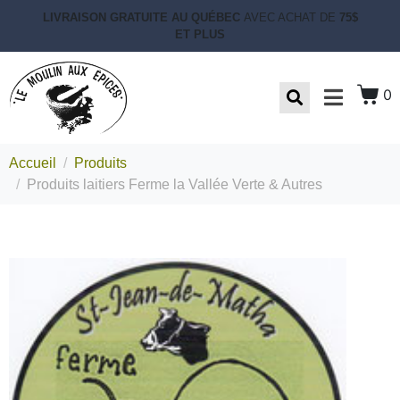
LIVRAISON GRATUITE AU QUÉBEC
AVEC ACHAT DE
75$
ET PLUS
0
Accueil
Produits
Produits laitiers Ferme la Vallée Verte & Autres