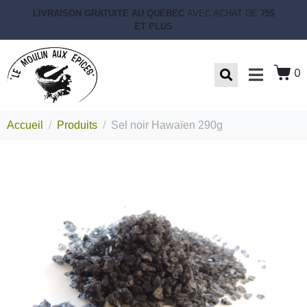
LIVRAISON GRATUITE AU QUÉBEC
AVEC ACHAT DE
75$
ET PLUS
0
Accueil
Produits
Sel noir Hawaïen 290g