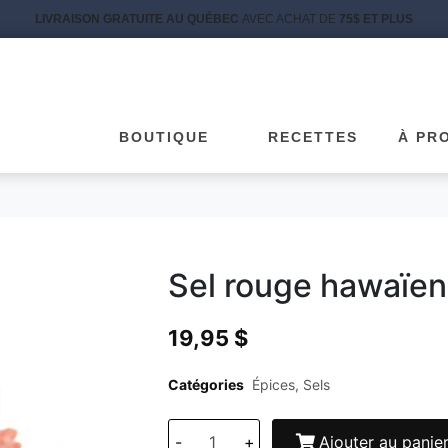
LIVRAISON GRATUITE AU QUÉBEC
AVEC ACHAT DE
75$ ET PLUS
BOUTIQUE
RECETTES
À PR
Sel rouge hawaïe
19,95
$
Catégories
Épices
,
Sels
-
+
Ajouter au panie