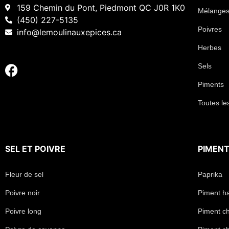
159 Chemin du Pont, Piedmont QC J0R 1K0
Mélanges
(450) 227-5135
Poivres
info@lemoulinauxepices.ca
Herbes
Sels
Piments
Toutes le
SEL
ET
POIVRE
PIMEN
Fleur de sel
Paprika
Poivre noir
Piment h
Poivre long
Piment chi