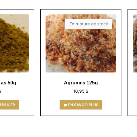
En rupture de stock
ras 50g
Agrumes 125g
$
10,95
$
 PANIER
EN SAVOIR PLUS