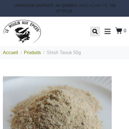
LIVRAISON GRATUITE AU QUÉBEC
AVEC ACHAT DE
75$
ET PLUS
0
Accueil
Produits
Shish Taouk 50g