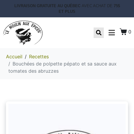
LIVRAISON GRATUITE AU QUÉBEC
AVEC ACHAT DE
75$
ET PLUS
0
Accueil
Recettes
Bouchées de polpette pépato et sa sauce aux
tomates des abruzzes