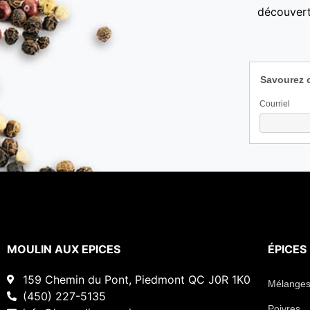
découvert
Savourez 
Courriel
MOULIN AUX EPICES
ÉPICES
159 Chemin du Pont, Piedmont QC J0R 1K0
Mélanges
(450) 227-5135
Poivres