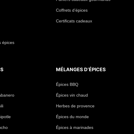
Coffrets d’épices
Certificats cadeaux
s épices
TS
MÉLANGES D’ÉPICES
Épices BBQ
abanero
Épices vin chaud
li
Herbes de provence
ipotle
Épices du monde
ncho
Épices à marinades