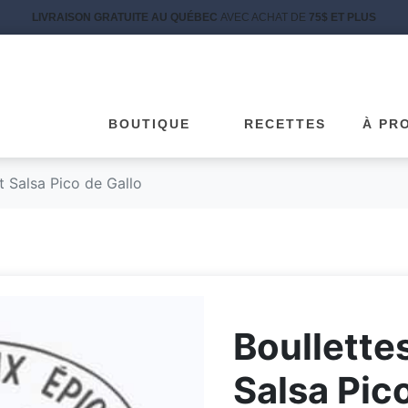
LIVRAISON GRATUITE AU QUÉBEC
AVEC ACHAT DE
75$ ET PLUS
BOUTIQUE
RECETTES
À PR
t Salsa Pico de Gallo
Boullette
Salsa Pic