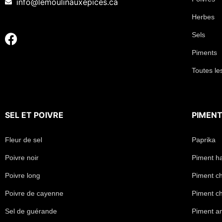
info@lemoulinauxepices.ca
Herbes
Sels
Piments
Toutes le
SEL
ET
POIVRE
PIMEN
Fleur de sel
Paprika
Poivre noir
Piment h
Poivre long
Piment chi
Poivre de cayenne
Piment ch
Sel de guérande
Piment a