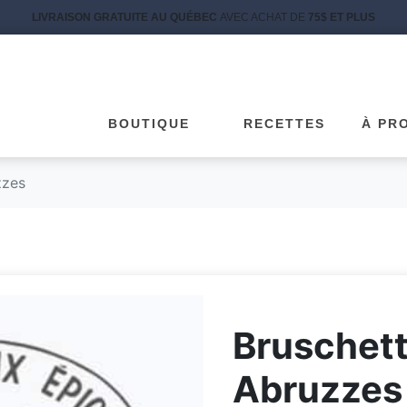
LIVRAISON GRATUITE AU QUÉBEC
AVEC ACHAT DE
75$ ET PLUS
BOUTIQUE
RECETTES
À PR
zzes
Bruschett
Abruzzes