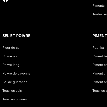
Piments
Toutes le
SEL
ET
POIVRE
PIMEN
Fleur de sel
Paprika
Poivre noir
Piment h
Poivre long
Piment chi
Poivre de cayenne
Piment ch
Sel de guérande
Piment a
Tous les sels
Tous les 
Tous les poivres