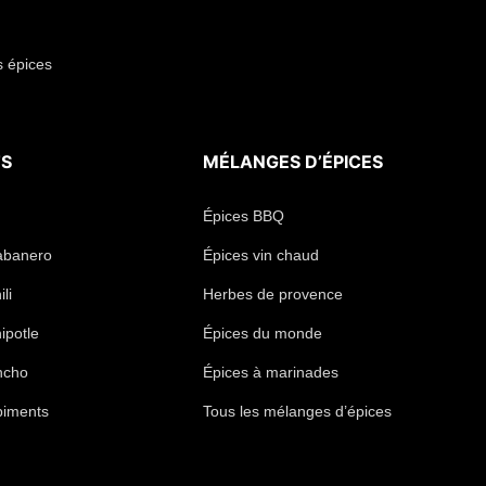
s épices
TS
MÉLANGES D’ÉPICES
Épices BBQ
abanero
Épices vin chaud
li
Herbes de provence
ipotle
Épices du monde
ncho
Épices à marinades
piments
Tous les mélanges d’épices