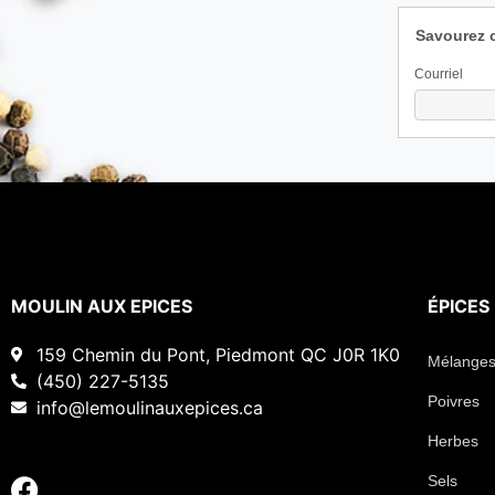
Savourez 
Courriel
MOULIN AUX EPICES
ÉPICES
159 Chemin du Pont, Piedmont QC J0R 1K0
Mélanges
(450) 227-5135
Poivres
info@lemoulinauxepices.ca
Herbes
Sels