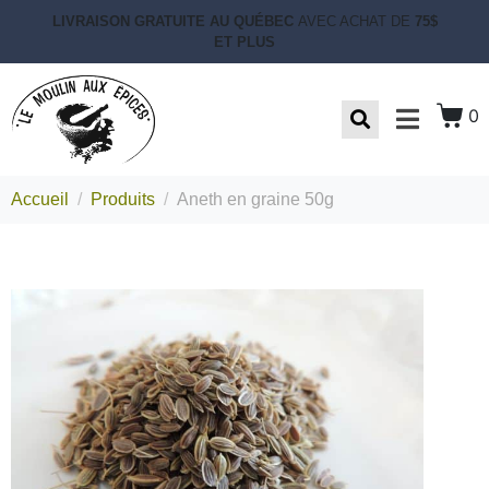
LIVRAISON GRATUITE AU QUÉBEC
AVEC ACHAT DE
75$
ET PLUS
0
Accueil
Produits
Aneth en graine 50g