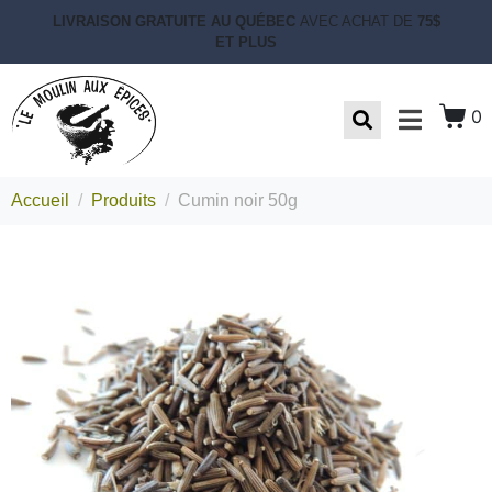
LIVRAISON GRATUITE AU QUÉBEC
AVEC ACHAT DE
75$
ET PLUS
0
Accueil
Produits
Cumin noir 50g