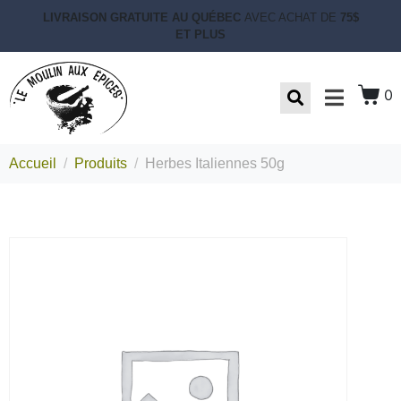
LIVRAISON GRATUITE AU QUÉBEC
AVEC ACHAT DE
75$
ET PLUS
0
Accueil
Produits
Herbes Italiennes 50g