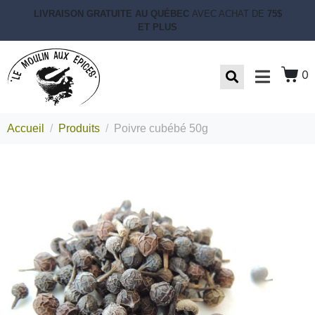
LIVRAISON GRATUITE AU QUÉBEC
AVEC ACHAT DE
75$
ET PLUS
0
Accueil
Produits
Poivre cubébé 50g