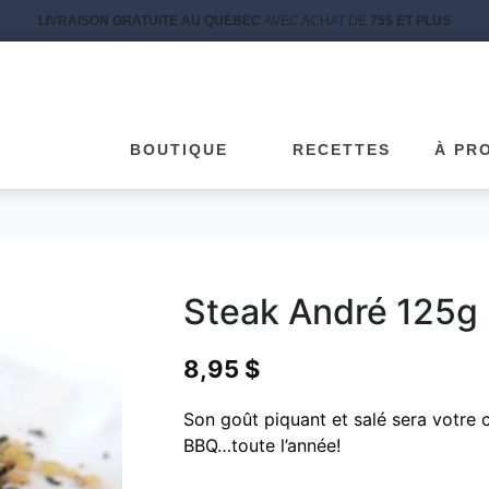
LIVRAISON GRATUITE AU QUÉBEC
AVEC ACHAT DE
75$ ET PLUS
BOUTIQUE
RECETTES
À PR
Steak André 125g
8,95
$
Son goût piquant et salé sera votr
BBQ…toute l’année!