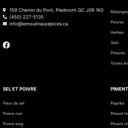
159 Chemin du Pont, Piedmont QC J0R 1K0
Mélanges
(450) 227-5135
Poivres
info@lemoulinauxepices.ca
Herbes
Sels
Piments
Toutes le
SEL
ET
POIVRE
PIMEN
Fleur de sel
Paprika
Poivre noir
Piment h
Poivre long
Piment chi