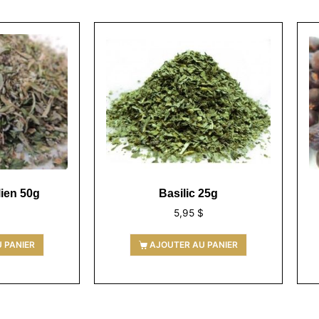
lien 50g
Basilic 25g
$
5,95
$
 PANIER
AJOUTER AU PANIER