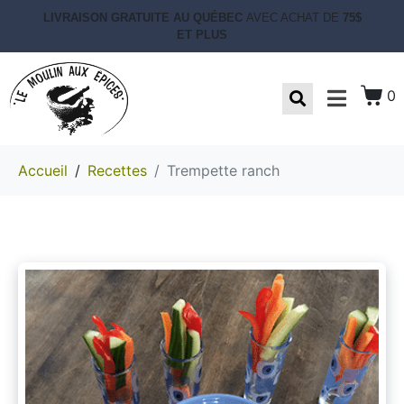
LIVRAISON GRATUITE AU QUÉBEC
AVEC ACHAT DE
75$
ET PLUS
0
Accueil
Recettes
Trempette ranch