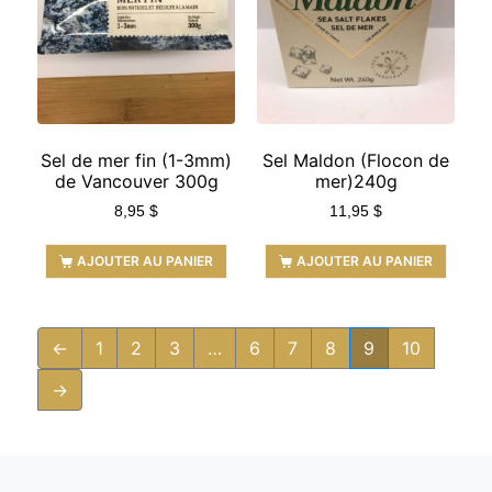
Sel de mer fin (1-3mm)
Sel Maldon (Flocon de
de Vancouver 300g
mer)240g
8,95
$
11,95
$
AJOUTER AU PANIER
AJOUTER AU PANIER
←
1
2
3
…
6
7
8
9
10
→