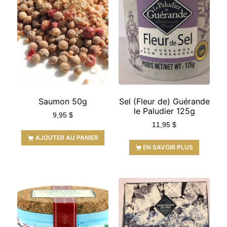
Saumon 50g
Sel (Fleur de) Guérande
le Paludier 125g
9,95
$
11,95
$
AJOUTER AU PANIER
EN SAVOIR PLUS