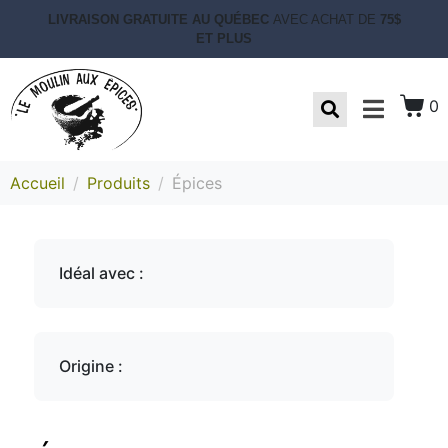
LIVRAISON GRATUITE AU QUÉBEC
AVEC ACHAT DE
75$
ET PLUS
0
Accueil
Produits
Épices
Idéal avec :
Origine :