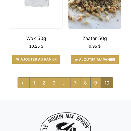
Wok 50g
Zaatar 50g
10,25
$
9,95
$
AJOUTER AU PANIER
AJOUTER AU PANIER
←
1
2
3
…
7
8
9
10