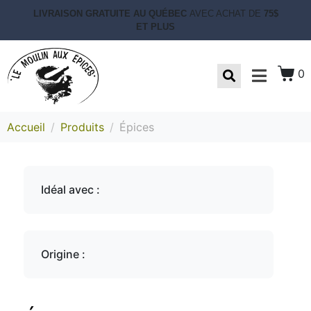
LIVRAISON GRATUITE AU QUÉBEC
AVEC ACHAT DE
75$
ET PLUS
0
Accueil
Produits
Épices
Idéal avec :
Origine :